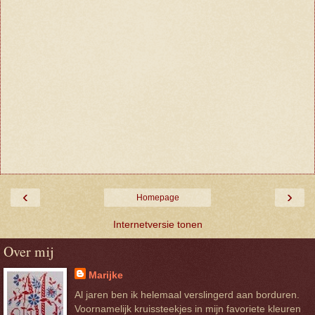
‹
›
Homepage
Internetversie tonen
Over mij
Marijke
Al jaren ben ik helemaal verslingerd aan borduren.
Voornamelijk kruissteekjes in mijn favoriete kleuren